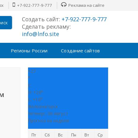
ск
+7-922-777-9-777
Реклама на сайте
Создать сайт:
+7-922-777-9-777
иск
Сделать рекламу:
info@lnfo.site
Регионы России
Создание сайтов
+
27
°
C
H:
+
28°
ым
L:
+
18°
Железногорск
Четверг, 06 Август
Прогноз на неделю
Пт
Сб
Вс
Пн
Вт
Ср