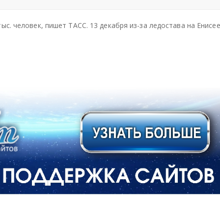
Под
Под
Под
ели
ели
ели
ыс. человек, пишет ТАСС. 13 декабря из-за ледостава на Енисе
тьс
тьс
тьс
я
я
я