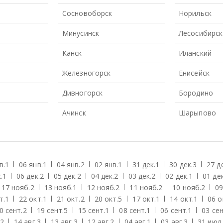
Сосновоборск
Норильск
Минусинск
Лесосибирск
Канск
Иланский
Железногорск
Енисейск
Дивногорск
Бородино
Ачинск
Шарыпово
в.
1
06 янв.
1
04 янв.
2
02 янв.
1
31 дек.
1
30 дек.
3
27 д
.
1
06 дек.
2
05 дек.
2
04 дек.
2
03 дек.
2
02 дек.
1
01 дек
17 нояб.
2
13 нояб.
1
12 нояб.
2
11 нояб.
2
10 нояб.
2
09
т.
1
22 окт.
1
21 окт.
2
20 окт.
5
17 окт.
1
14 окт.
1
06 о
0 сент.
2
19 сент.
5
15 сент.
1
08 сент.
1
06 сент.
1
03 сен
2
14 авг.
3
13 авг.
3
12 авг.
2
04 авг.
1
03 авг.
3
31 июл.