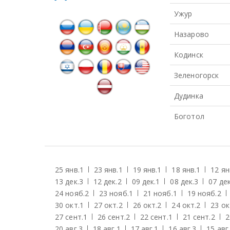
Ужур
Назарово
Кодинск
Зеленогорск
Дудинка
Боготол
25 янв.
1
23 янв.
1
19 янв.
1
18 янв.
1
12 ян
13 дек.
3
12 дек.
2
09 дек.
1
08 дек.
3
07 дек
24 нояб.
2
23 нояб.
1
21 нояб.
1
19 нояб.
2
30 окт.
1
27 окт.
2
26 окт.
2
24 окт.
2
23 ок
27 сент.
1
26 сент.
2
22 сент.
1
21 сент.
2
2
20 авг.
3
18 авг.
1
17 авг.
1
16 авг.
3
15 авг.