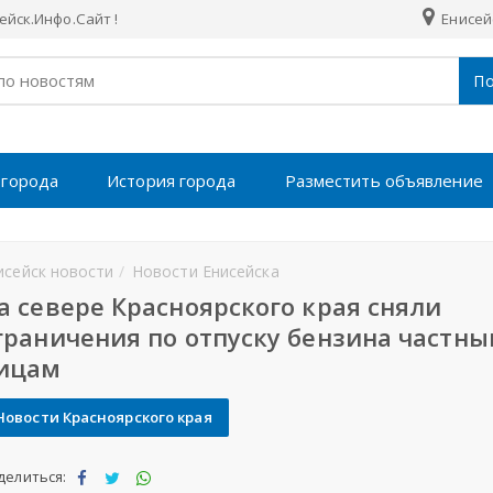
йск.Инфо.Сайт !
Енисей
По
 города
История города
Разместить объявление
исейск новости
Новости Енисейска
а севере Красноярского края сняли
граничения по отпуску бензина частн
ицам
Новости Красноярского края
делиться: