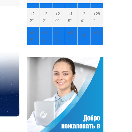
+
2
+
2
+
2
+
1
+
2
+
28
е
2°
2°
0°
9°
4°
°
+
1
+
1
+
1
+
11
+
11
+
9°
6°
2°
0°
°
°