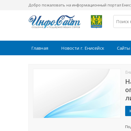
Добро пожаловать на информационный портал Енисе
Главная
Новости г. Енисейск
Сайты
Ен
Н
о
л
По