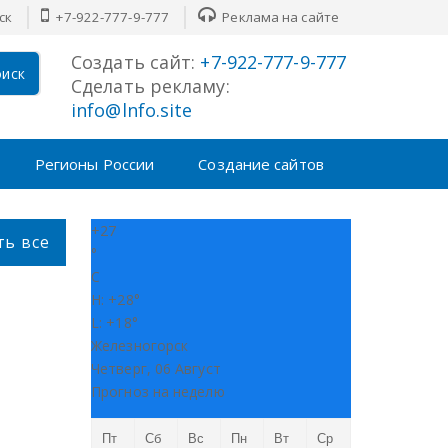
ск
+7-922-777-9-777
Реклама на сайте
Создать сайт:
+7-922-777-9-777
иск
Сделать рекламу:
info@lnfo.site
Регионы России
Создание сайтов
+
27
ть все
°
C
H:
+
28°
L:
+
18°
Железногорск
Четверг, 06 Август
Прогноз на неделю
Пт
Сб
Вс
Пн
Вт
Ср