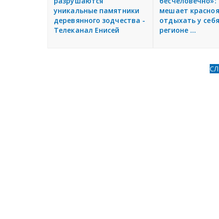
разрушаются
бесчеловечно»:
уникальные памятники
мешает красно
деревянного зодчества -
отдыхать у себя
Телеканал Енисей
регионе ...
С