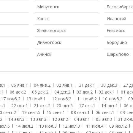
Минусинск
Лесосибирск
Канск
Иланский
Железногорск
Енисейск
Дивногорск
Бородино
Ачинск
Шарыпово
в.
1
06 янв.
1
04 янв.
2
02 янв.
1
31 дек.
1
30 дек.
3
27 д
.
1
06 дек.
2
05 дек.
2
04 дек.
2
03 дек.
2
02 дек.
1
01 дек
17 нояб.
2
13 нояб.
1
12 нояб.
2
11 нояб.
2
10 нояб.
2
09
т.
1
22 окт.
1
21 окт.
2
20 окт.
5
17 окт.
1
14 окт.
1
06 о
0 сент.
2
19 сент.
5
15 сент.
1
08 сент.
1
06 сент.
1
03 сен
2
14 авг.
3
13 авг.
3
12 авг.
2
04 авг.
1
03 авг.
3
31 июл.
июл.
6
14 июл.
2
13 июл.
3
12 июл.
3
11 июл.
4
09 июл.
2
июн.
1
14 июн.
1
11 июн.
1
08 июн.
1
07 июн.
1
06 июн.
1