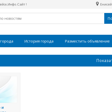
йск.Инфо.Сайт !
Енисей
По
 города
История города
Разместить объявление
Показа
 и