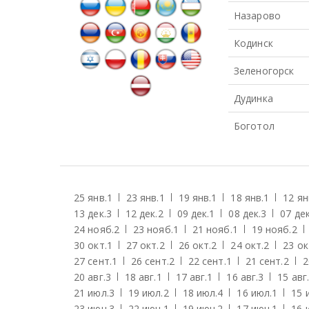
Назарово
Кодинск
Зеленогорск
Дудинка
Боготол
25 янв.
1
23 янв.
1
19 янв.
1
18 янв.
1
12 ян
13 дек.
3
12 дек.
2
09 дек.
1
08 дек.
3
07 дек
24 нояб.
2
23 нояб.
1
21 нояб.
1
19 нояб.
2
30 окт.
1
27 окт.
2
26 окт.
2
24 окт.
2
23 ок
27 сент.
1
26 сент.
2
22 сент.
1
21 сент.
2
2
20 авг.
3
18 авг.
1
17 авг.
1
16 авг.
3
15 авг.
21 июл.
3
19 июл.
2
18 июл.
4
16 июл.
1
15 
23 июн.
3
22 июн.
1
19 июн.
2
17 июн.
1
16 