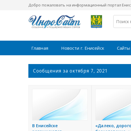
Добро пожаловать на информационный портал Енисе
Главная
Новости г. Енисейск
Сайты
С
Сообщения за октября 7, 2021
о
о
б
щ
е
н
и
я
В Енисейске
«Далеко, дорого