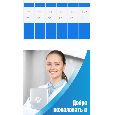
+
2
+
2
+
1
+
2
+
2
+
27
2°
1°
9°
0°
3°
°
+
1
+
1
+
1
+
1
+
11
+
9°
6°
3°
0°
2°
°