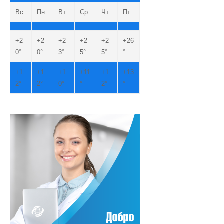
Вс
Пн
Вт
Ср
Чт
Пт
+
2
+
2
+
2
+
2
+
2
+
26
0°
0°
3°
5°
5°
°
+
1
+
1
+
1
+
11
+
1
+
13
2°
2°
0°
°
2°
°