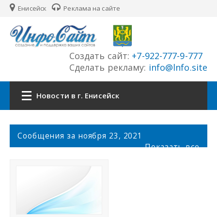
Енисейск
Реклама на сайте
Создать сайт:
+7-922-777-9-777
Сделать рекламу:
info@lnfo.site
Новости в г. Енисейск
Главная
С
Сообщения за ноября 23, 2021
о
Показать все
Новости г. Енисейск
о
б
щ
Сайты города
е
н
История города
и