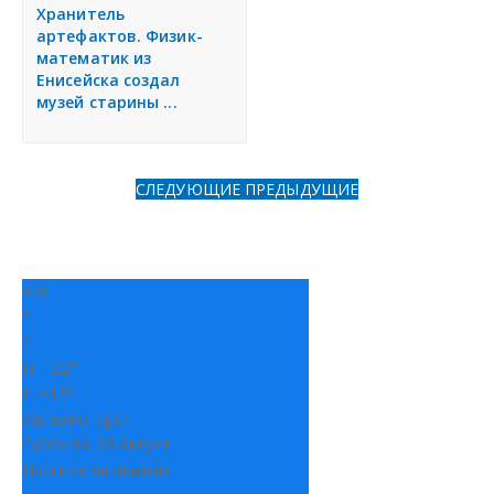
я
Хранитель
Разместить объявление
артефактов. Физик-
математик из
Енисейска создал
Регионы России
музей старины ...
Создание сайтов
СЛЕДУЮЩИЕ
ПРЕДЫДУЩИЕ
+
20
°
C
H:
+
22°
L:
+
13°
Железногорск
Суббота, 08 Август
Прогноз на неделю