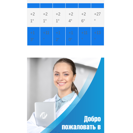
+
2
+
2
+
2
+
2
+
2
+
27
1°
1°
1°
4°
6°
°
+
1
+
11
+
1
+
1
+
11
+
13
3°
°
2°
0°
°
°