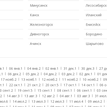
Минусинск
Лесосибирск
Канск
Иланский
Железногорск
Енисейск
Дивногорск
Бородино
Ачинск
Шарыпово
в.
1
06 янв.
1
04 янв.
2
02 янв.
1
31 дек.
1
30 дек.
3
27 д
.
1
06 дек.
2
05 дек.
2
04 дек.
2
03 дек.
2
02 дек.
1
01 дек
17 нояб.
2
13 нояб.
1
12 нояб.
2
11 нояб.
2
10 нояб.
2
09
т.
1
22 окт.
1
21 окт.
2
20 окт.
5
17 окт.
1
14 окт.
1
06 о
0 сент.
2
19 сент.
5
15 сент.
1
08 сент.
1
06 сент.
1
03 сен
2
14 авг.
3
13 авг.
3
12 авг.
2
04 авг.
1
03 авг.
3
31 июл.
июл.
6
14 июл.
2
13 июл.
3
12 июл.
3
11 июл.
4
09 июл.
2
июн.
1
14 июн.
1
11 июн.
1
08 июн.
1
07 июн.
1
06 июн.
1