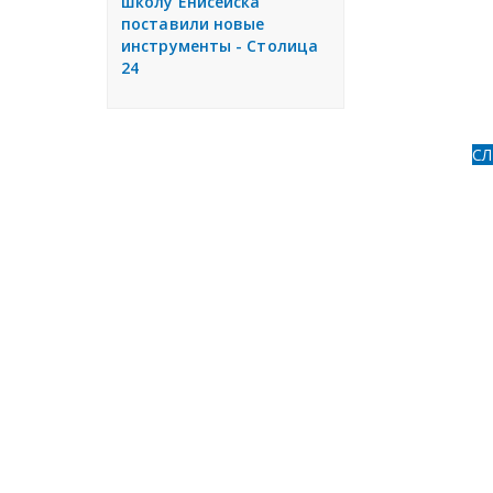
школу Енисейска
поставили новые
инструменты - Столица
24
С