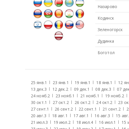
Назарово
Кодинск
Зеленогорск
Дудинка
Боготол
25 янв.
1
23 янв.
1
19 янв.
1
18 янв.
1
12 ян
13 дек.
3
12 дек.
2
09 дек.
1
08 дек.
3
07 дек
24 нояб.
2
23 нояб.
1
21 нояб.
1
19 нояб.
2
30 окт.
1
27 окт.
2
26 окт.
2
24 окт.
2
23 ок
27 сент.
1
26 сент.
2
22 сент.
1
21 сент.
2
2
20 авг.
3
18 авг.
1
17 авг.
1
16 авг.
3
15 авг.
21 июл.
3
19 июл.
2
18 июл.
4
16 июл.
1
15 
23 июн.
3
22 июн.
1
19 июн.
2
17 июн.
1
16 