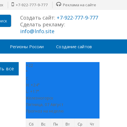
ск
+7-922-777-9-777
Реклама на сайте
Создать сайт:
+7-922-777-9-777
иск
Сделать рекламу:
info@lnfo.site
Регионы России
Создание сайтов
+
22
ть все
°
C
H:
+
24°
L:
+
17°
Железногорск
Пятница, 07 Август
Прогноз на неделю
Сб
Вс
Пн
Вт
Ср
Чт