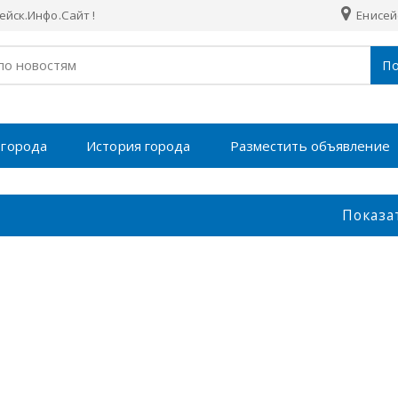
йск.Инфо.Сайт !
Енисей
По
 города
История города
Разместить объявление
Показа