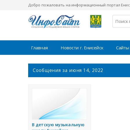
Добро пожаловать на информационный портал Енисе
Главная
Новости г. Енисейск
Сайты
С
Сообщения за июня 14, 2022
о
о
б
щ
е
н
и
я
В детскую музыкальную