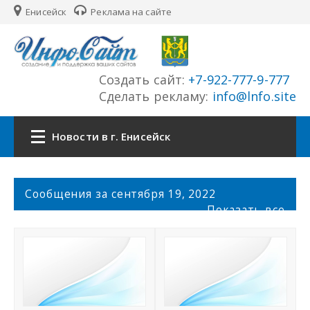
Енисейск
Реклама на сайте
Создать сайт:
+7-922-777-9-777
Сделать рекламу:
info@lnfo.site
Новости в г. Енисейск
Главная
С
Сообщения за сентября 19, 2022
о
Показать все
Новости г. Енисейск
о
б
щ
Сайты города
е
н
История города
и