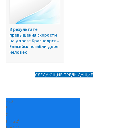
В результате
превышения скорости
на дороге Красноярск -
Енисейск погибли двое
человек
СЛЕДУЮЩИЕ
ПРЕДЫДУЩИЕ
+
20
°
C
H:
+
22°
L:
+
14°