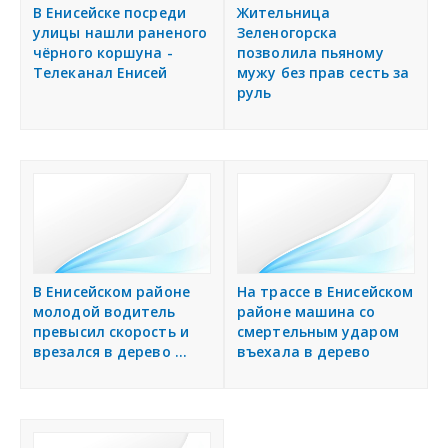
я
В Енисейске посреди
Жительница
Разместить объявление
улицы нашли раненого
Зеленогорска
чёрного коршуна -
позволила пьяному
Телеканал Енисей
мужу без прав сесть за
Регионы России
руль
Создание сайтов
В Енисейском районе
На трассе в Енисейском
молодой водитель
районе машина со
превысил скорость и
смертельным ударом
врезался в дерево ...
въехала в дерево