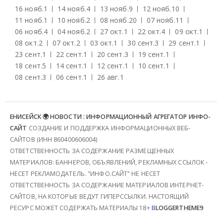
16 нояб.
1
14 нояб.
4
13 нояб.
9
12 нояб.
10
11 нояб.
1
10 нояб.
2
08 нояб.
20
07 нояб.
11
06 нояб.
4
04 нояб.
2
27 окт.
1
22 окт.
4
09 окт.
1
08 окт.
2
07 окт.
2
03 окт.
1
30 сент.
3
29 сент.
1
23 сент.
1
22 сент.
1
20 сент.
3
19 сент.
1
18 сент.
5
14 сент.
1
12 сент.
1
10 сент.
1
08 сент.
3
06 сент.
1
26 авг.
1
ЕНИСЕЙСК 🌍 НОВОСТИ : ИНФОРМАЦИОННЫЙ АГРЕГАТОР ИНФО-
САЙТ
СОЗДАНИЕ И ПОДДЕРЖКА ИНФОРМАЦИОННЫХ ВЕБ-
САЙТОВ (ИНН 860400606004)
ОТВЕТСТВЕННОСТЬ ЗА СОДЕРЖАНИЕ РАЗМЕЩЕННЫХ
МАТЕРИАЛОВ: БАННЕРОВ, ОБЪЯВЛЕНИЙ, РЕКЛАМНЫХ ССЫЛОК -
НЕСЕТ РЕКЛАМОДАТЕЛЬ. "ИНФО.САЙТ" НЕ НЕСЕТ
ОТВЕТСТВЕННОСТЬ ЗА СОДЕРЖАНИЕ МАТЕРИАЛОВ ИНТЕРНЕТ-
САЙТОВ, НА КОТОРЫЕ ВЕДУТ ГИПЕРССЫЛКИ. НАСТОЯЩИЙ
РЕСУРС МОЖЕТ СОДЕРЖАТЬ МАТЕРИАЛЫ 18+
B
LOGGERTHEME9