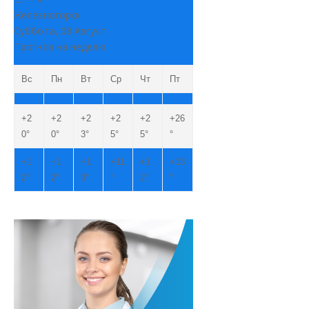
Железногорск
Суббота, 08 Август
Прогноз на неделю
Вс
Пн
Вт
Ср
Чт
Пт
+
2
+
2
+
2
+
2
+
2
+
26
0°
0°
3°
5°
5°
°
+
1
+
1
+
1
+
11
+
1
+
13
2°
2°
0°
°
2°
°