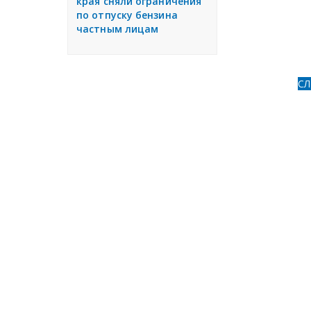
края сняли ограничения
по отпуску бензина
частным лицам
С