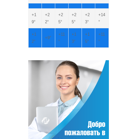
+
1
+
2
+
2
+
2
+
2
+
14
9°
2°
5°
5°
3°
°
+
1
+
11
+
1
+
1
+
11
+
9°
2°
°
3°
5°
°