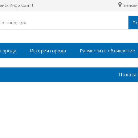
йск.Инфо.Сайт !
Енисей
По
 города
История города
Разместить объявление
Показа