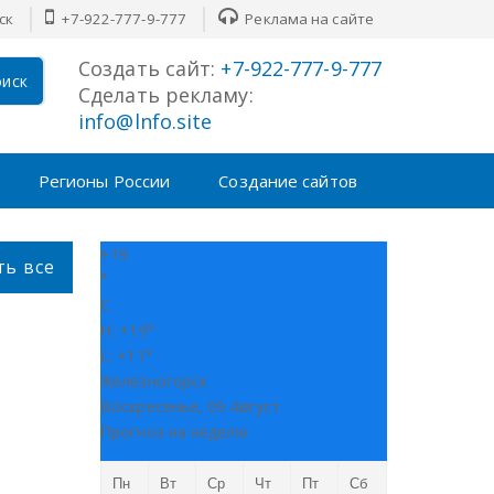
ск
+7-922-777-9-777
Реклама на сайте
Создать сайт:
+7-922-777-9-777
иск
Сделать рекламу:
info@lnfo.site
Регионы России
Создание сайтов
+
19
ть все
°
C
H:
+
19°
L:
+
11°
Железногорск
Воскресенье, 09 Август
Прогноз на неделю
Пн
Вт
Ср
Чт
Пт
Сб