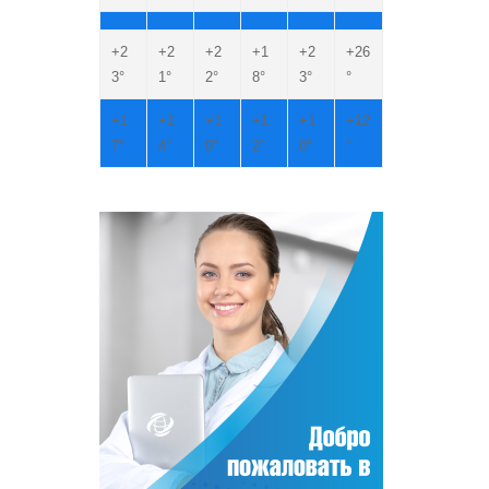
+
2
+
2
+
2
+
1
+
2
+
26
3°
1°
2°
8°
3°
°
+
1
+
1
+
1
+
1
+
1
+
12
7°
4°
0°
2°
0°
°