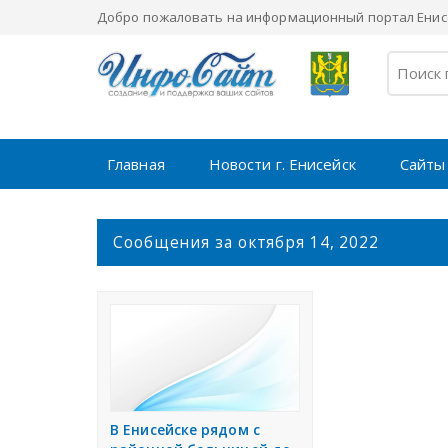
Добро пожаловать на информационный портал Енисе
Главная
Новости г. Енисейск
Сайты
С
Сообщения за октября 14, 2022
о
о
б
щ
е
н
и
я
В Енисейске рядом с