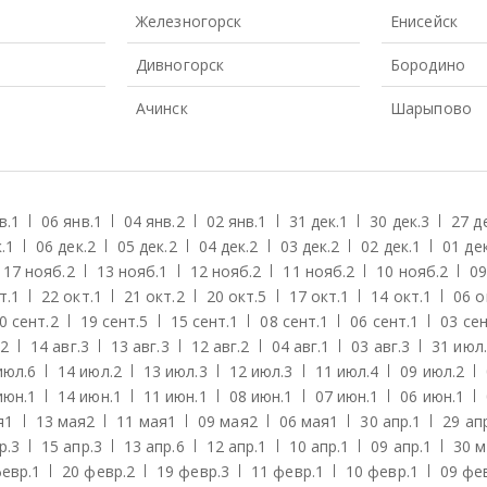
Железногорск
Енисейск
Дивногорск
Бородино
Ачинск
Шарыпово
в.
1
06 янв.
1
04 янв.
2
02 янв.
1
31 дек.
1
30 дек.
3
27 д
.
1
06 дек.
2
05 дек.
2
04 дек.
2
03 дек.
2
02 дек.
1
01 дек
17 нояб.
2
13 нояб.
1
12 нояб.
2
11 нояб.
2
10 нояб.
2
09
т.
1
22 окт.
1
21 окт.
2
20 окт.
5
17 окт.
1
14 окт.
1
06 о
0 сент.
2
19 сент.
5
15 сент.
1
08 сент.
1
06 сент.
1
03 сен
2
14 авг.
3
13 авг.
3
12 авг.
2
04 авг.
1
03 авг.
3
31 июл.
июл.
6
14 июл.
2
13 июл.
3
12 июл.
3
11 июл.
4
09 июл.
2
июн.
1
14 июн.
1
11 июн.
1
08 июн.
1
07 июн.
1
06 июн.
1
я
1
13 мая
2
11 мая
1
09 мая
2
06 мая
1
30 апр.
1
29 ап
р.
3
15 апр.
3
13 апр.
6
12 апр.
1
10 апр.
1
09 апр.
1
30 м
евр.
1
20 февр.
2
19 февр.
3
11 февр.
1
10 февр.
1
09 фе