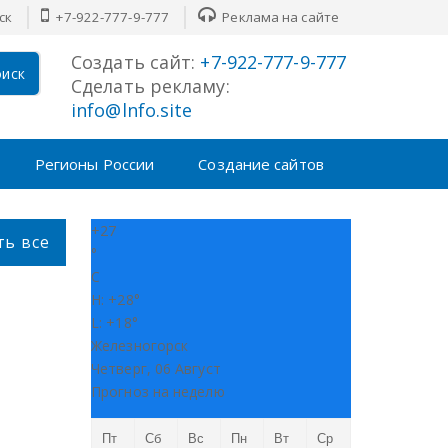
ск
+7-922-777-9-777
Реклама на сайте
Создать сайт:
+7-922-777-9-777
иск
Сделать рекламу:
info@lnfo.site
Регионы России
Создание сайтов
+
27
ть все
°
C
H:
+
28°
L:
+
18°
Железногорск
Четверг, 06 Август
Прогноз на неделю
Пт
Сб
Вс
Пн
Вт
Ср