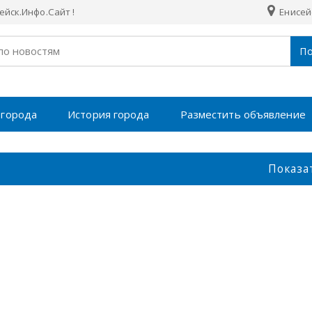
йск.Инфо.Сайт !
Енисей
По
 города
История города
Разместить объявление
Показа