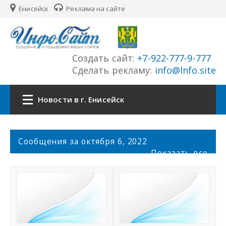
Енисейск
Реклама на сайте
Создать сайт:
+7-922-777-9-777
Сделать рекламу:
info@lnfo.site
Новости в г. Енисейск
Главная
С
Сообщения за октября 6, 2022
о
Показать все
Новости г. Енисейск
о
б
щ
Сайты города
е
н
История города
и