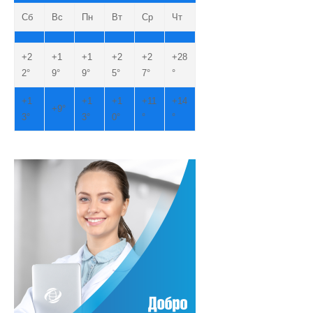
Сб
Вс
Пн
Вт
Ср
Чт
+
2
+
1
+
1
+
2
+
2
+
28
2°
9°
9°
5°
7°
°
+
1
+
1
+
1
+
11
+
14
+
9°
3°
3°
0°
°
°