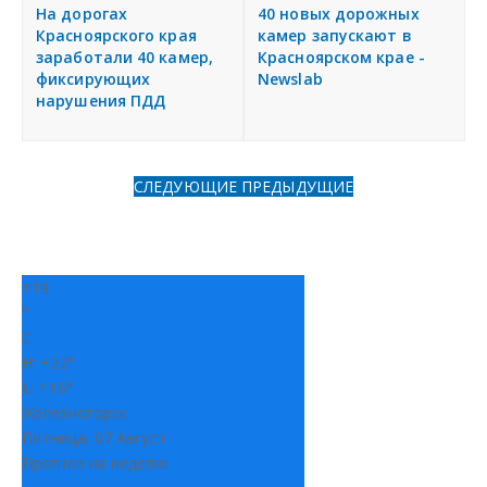
я
На дорогах
40 новых дорожных
Разместить объявление
Красноярского края
камер запускают в
заработали 40 камер,
Красноярском крае -
фиксирующих
Newslab
Регионы России
нарушения ПДД
Создание сайтов
СЛЕДУЮЩИЕ
ПРЕДЫДУЩИЕ
+
19
°
C
H:
+
22°
L:
+
16°
Железногорск
Пятница, 07 Август
Прогноз на неделю