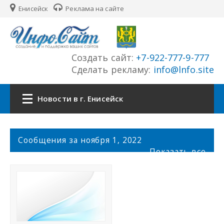
Енисейск
Реклама на сайте
Создать сайт:
+7-922-777-9-777
Сделать рекламу:
info@lnfo.site
Новости в г. Енисейск
Главная
С
Сообщения за ноября 1, 2022
о
Показать все
Новости г. Енисейск
о
б
щ
Сайты города
е
н
История города
и