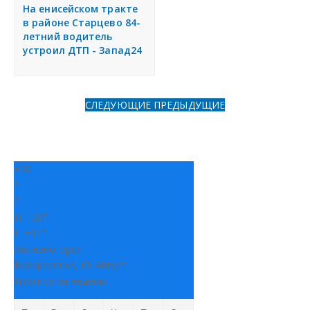
я
На енисейском тракте
Разместить объявление
в районе Старцево 84-
летний водитель
устроил ДТП - Запад24
Регионы России
Создание сайтов
СЛЕДУЮЩИЕ
ПРЕДЫДУЩИЕ
+
20
°
C
H:
+
20°
L:
+
11°
Железногорск
Воскресенье, 09 Август
Прогноз на неделю