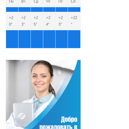
Пн
Вт
Ср
Чт
Пт
Сб
+
2
+
2
+
2
+
2
+
2
+
22
0°
3°
5°
4°
3°
°
+
1
+
1
+
11
+
1
+
11
+
10
2°
0°
°
2°
°
°