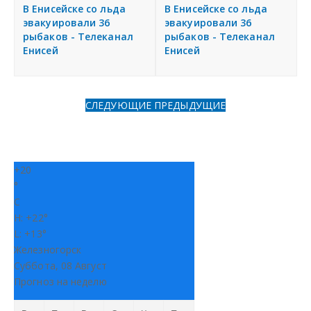
я
В Енисейске со льда
В Енисейске со льда
Разместить объявление
эвакуировали 36
эвакуировали 36
рыбаков - Телеканал
рыбаков - Телеканал
Енисей
Енисей
Регионы России
Создание сайтов
СЛЕДУЮЩИЕ
ПРЕДЫДУЩИЕ
+
20
°
C
H:
+
22°
L:
+
13°
Железногорск
Суббота, 08 Август
Прогноз на неделю