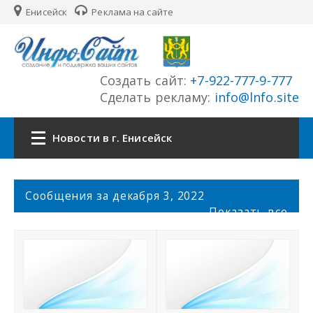
Енисейск
Реклама на сайте
Создать сайт:
+7-922-777-9-777
Сделать рекламу:
info@lnfo.site
Новости в г. Енисейск
Главная
С
Сообщения за декабря 3, 2022
о
Показать все
Новости г. Енисейск
о
б
щ
Сайты города
е
н
История города
и