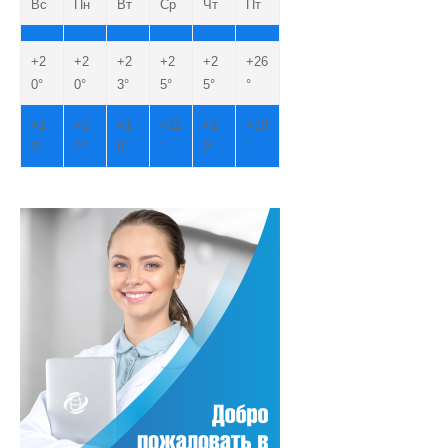
Вс
Пн
Вт
Ср
Чт
Пт
+
2
+
2
+
2
+
2
+
2
+
26
0°
0°
3°
5°
5°
°
+
1
+
1
+
1
+
11
+
1
+
13
2°
2°
0°
°
2°
°