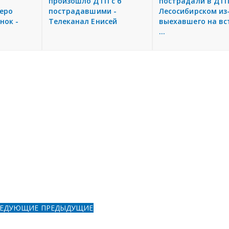
произошло ДТП с 6
пострадали в ДТП
еро
пострадавшими -
Лесосибирском из
нок -
Телеканал Енисей
выехавшего на вс
...
ЛЕДУЮЩИЕ
ПРЕДЫДУЩИЕ