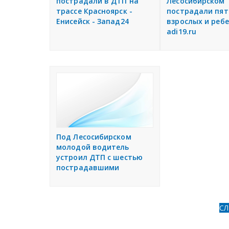
пострадали в ДТП на
Лесосибирском
трассе Красноярск -
пострадали пят
Енисейск - Запад24
взрослых и ребе
adi19.ru
Под Лесосибирском
молодой водитель
устроил ДТП с шестью
пострадавшими
С