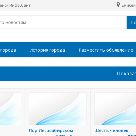
йск.Инфо.Сайт !
Енисей
По
 города
История города
Разместить объявление
Показа
Под Лесосибирском
Шесть человек