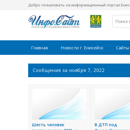
Добро пожаловать на информационный портал Енисе
Главная
Новости г. Енисейск
Сайты
С
Сообщения за ноября 7, 2022
о
о
б
щ
е
н
и
я
Шесть человек
В ДТП под