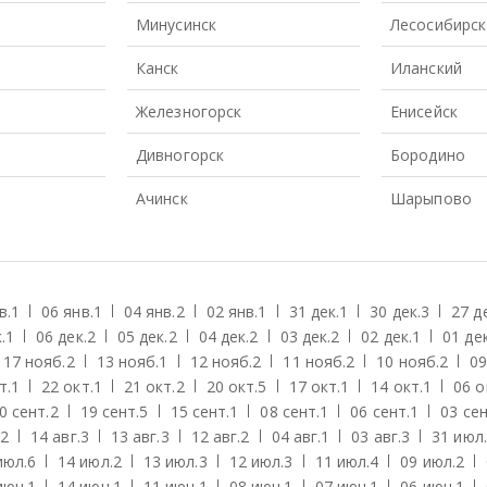
Минусинск
Лесосибирск
Канск
Иланский
Железногорск
Енисейск
Дивногорск
Бородино
Ачинск
Шарыпово
в.
1
06 янв.
1
04 янв.
2
02 янв.
1
31 дек.
1
30 дек.
3
27 д
.
1
06 дек.
2
05 дек.
2
04 дек.
2
03 дек.
2
02 дек.
1
01 дек
17 нояб.
2
13 нояб.
1
12 нояб.
2
11 нояб.
2
10 нояб.
2
09
т.
1
22 окт.
1
21 окт.
2
20 окт.
5
17 окт.
1
14 окт.
1
06 о
0 сент.
2
19 сент.
5
15 сент.
1
08 сент.
1
06 сент.
1
03 сен
2
14 авг.
3
13 авг.
3
12 авг.
2
04 авг.
1
03 авг.
3
31 июл.
июл.
6
14 июл.
2
13 июл.
3
12 июл.
3
11 июл.
4
09 июл.
2
июн.
1
14 июн.
1
11 июн.
1
08 июн.
1
07 июн.
1
06 июн.
1