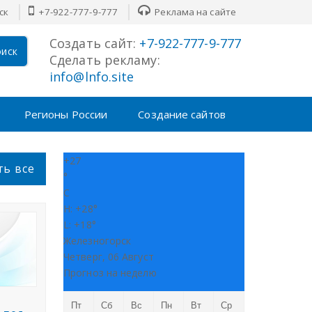
ск
+7-922-777-9-777
Реклама на сайте
Создать сайт:
+7-922-777-9-777
иск
Сделать рекламу:
info@lnfo.site
Регионы России
Создание сайтов
+
27
ть все
°
C
H:
+
28°
L:
+
18°
Железногорск
Четверг, 06 Август
Прогноз на неделю
Пт
Сб
Вс
Пн
Вт
Ср