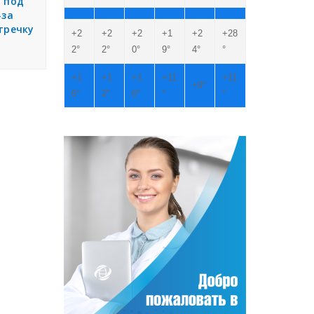
 под
-за
тречку
+
2
+
2
+
2
+
1
+
2
+
28
2°
2°
0°
9°
4°
°
+
1
+
1
+
1
+
11
+
11
+
9°
6°
2°
0°
°
°