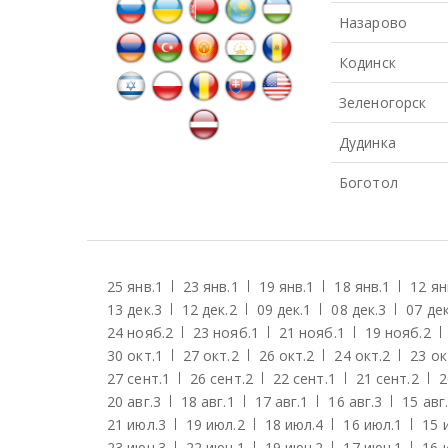
Назарово
Кодинск
Зеленогорск
Дудинка
Боготол
25 янв.
1
23 янв.
1
19 янв.
1
18 янв.
1
12 ян
13 дек.
3
12 дек.
2
09 дек.
1
08 дек.
3
07 дек
24 нояб.
2
23 нояб.
1
21 нояб.
1
19 нояб.
2
30 окт.
1
27 окт.
2
26 окт.
2
24 окт.
2
23 ок
27 сент.
1
26 сент.
2
22 сент.
1
21 сент.
2
2
20 авг.
3
18 авг.
1
17 авг.
1
16 авг.
3
15 авг.
21 июл.
3
19 июл.
2
18 июл.
4
16 июл.
1
15 
23 июн.
3
22 июн.
1
19 июн.
2
17 июн.
1
16 