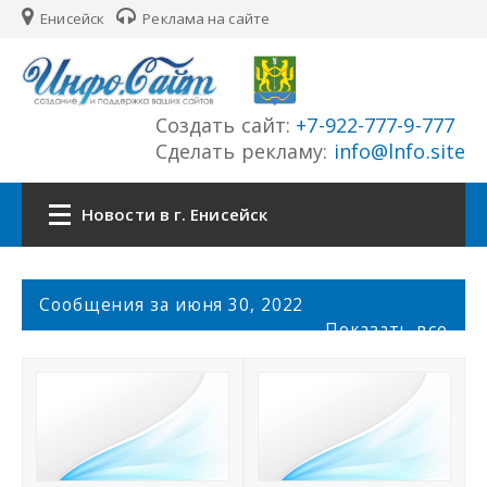
Енисейск
Реклама на сайте
Создать сайт:
+7-922-777-9-777
Сделать рекламу:
info@lnfo.site
Новости в г. Енисейск
Главная
С
Сообщения за июня 30, 2022
о
Показать все
Новости г. Енисейск
о
б
щ
Сайты города
е
н
История города
и