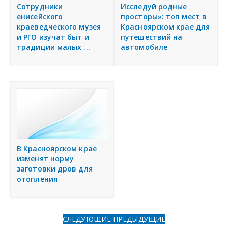
я
Сотрудники
Исследуй родные
Разместить объявление
енисейского
просторы»: топ мест в
краеведческого музея
Красноярском крае для
и РГО изучат быт и
путешествий на
Регионы России
традиции малых ...
автомобиле
Создание сайтов
В Красноярском крае
изменят норму
заготовки дров для
отопления
СЛЕДУЮЩИЕ
ПРЕДЫДУЩИЕ