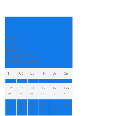
+
27
°
C
H:
+
28°
L:
+
18°
Железногорск
Четверг, 06 Август
Прогноз на неделю
Пт
Сб
Вс
Пн
Вт
Ср
+
2
+
2
+
1
+
2
+
2
+
27
2°
1°
9°
0°
3°
°
+
1
+
1
+
1
+
1
+
11
+
9°
6°
3°
0°
2°
°