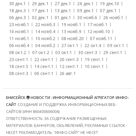
30 дек.
1
29 дек.
1
27 дек.
1
26 дек.
1
19 дек.
10
18 дек.
3
17 дек.
1
13 дек.
1
09 дек.
1
07 дек.
1
06 дек.
3
02 дек.
1
01 дек.
1
30 нояб.
6
26 нояб.
1
23 нояб.
1
22 нояб.
3
19 нояб.
1
17 нояб.
1
16 нояб.
1
14 нояб.
4
13 нояб.
9
12 нояб.
10
11 нояб.
1
10 нояб.
2
08 нояб.
20
07 нояб.
11
06 нояб.
4
04 нояб.
2
27 окт.
1
22 окт.
4
09 окт.
1
08 окт.
2
07 окт.
2
03 окт.
1
30 сент.
3
29 сент.
1
23 сент.
1
22 сент.
1
20 сент.
3
19 сент.
1
18 сент.
5
14 сент.
1
12 сент.
1
10 сент.
1
08 сент.
3
06 сент.
1
26 авг.
1
ЕНИСЕЙСК 🌍 НОВОСТИ : ИНФОРМАЦИОННЫЙ АГРЕГАТОР ИНФО-
САЙТ
СОЗДАНИЕ И ПОДДЕРЖКА ИНФОРМАЦИОННЫХ ВЕБ-
САЙТОВ (ИНН 860400606004)
ОТВЕТСТВЕННОСТЬ ЗА СОДЕРЖАНИЕ РАЗМЕЩЕННЫХ
МАТЕРИАЛОВ: БАННЕРОВ, ОБЪЯВЛЕНИЙ, РЕКЛАМНЫХ ССЫЛОК -
НЕСЕТ РЕКЛАМОДАТЕЛЬ. "ИНФО.САЙТ" НЕ НЕСЕТ