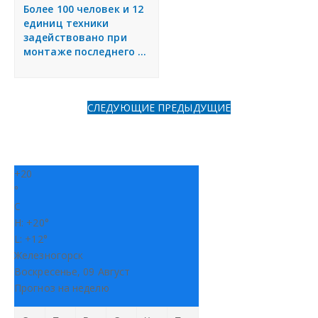
я
Более 100 человек и 12
Разместить объявление
единиц техники
задействовано при
монтаже последнего ...
Регионы России
Создание сайтов
СЛЕДУЮЩИЕ
ПРЕДЫДУЩИЕ
+
20
°
C
H:
+
20°
L:
+
12°
Железногорск
Воскресенье, 09 Август
Прогноз на неделю