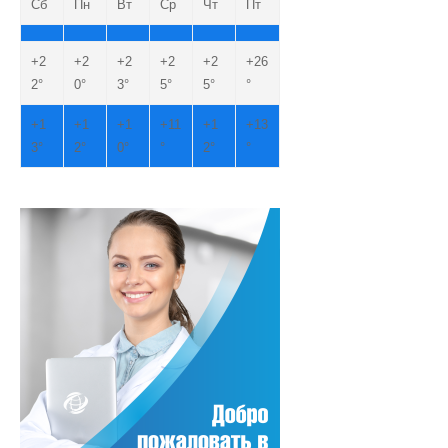
Сб
Пн
Вт
Ср
Чт
Пт
+
2
+
2
+
2
+
2
+
2
+
26
2°
0°
3°
5°
5°
°
+
1
+
1
+
1
+
11
+
1
+
13
3°
2°
0°
°
2°
°