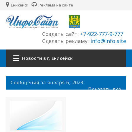
Енисейск
Реклама на сайте
Создать сайт:
+7-922-777-9-777
Сделать рекламу:
info@lnfo.site
Новости в г. Енисейск
Главная
С
Сообщения за января 6, 2023
о
Показать все
Новости г. Енисейск
о
б
щ
Сайты города
е
н
История города
и